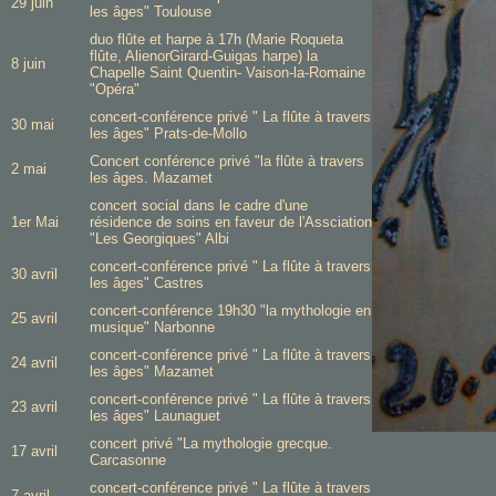
29 juin
les âges" Toulouse
duo flûte et harpe à 17h (Marie Roqueta
flûte, AlienorGirard-Guigas harpe) la
8 juin
Chapelle Saint Quentin- Vaison-la-Romaine
"Opéra"
concert-conférence privé " La flûte à travers
30 mai
les âges" Prats-de-Mollo
Concert conférence privé "la flûte à travers
2 mai
les âges. Mazamet
concert social dans le cadre d'une
1er Mai
résidence de soins en faveur de l'Assciation
"Les Georgiques" Albi
concert-conférence privé " La flûte à travers
30 avril
les âges" Castres
concert-conférence 19h30 "la mythologie en
25 avril
musique" Narbonne
concert-conférence privé " La flûte à travers
24 avril
les âges" Mazamet
concert-conférence privé " La flûte à travers
23 avril
les âges" Launaguet
concert privé "La mythologie grecque.
17 avril
Carcasonne
concert-conférence privé " La flûte à travers
7 avril